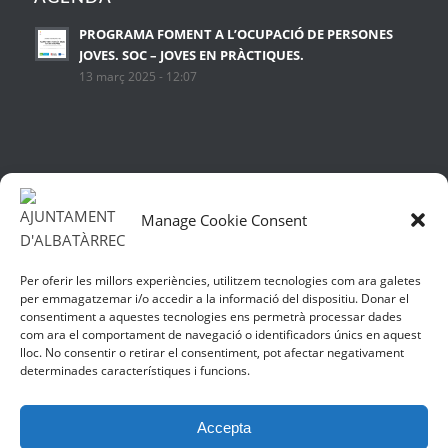
PROGRAMA FOMENT A L’OCUPACIÓ DE PERSONES
JOVES. SOC – JOVES EN PRÀCTIQUES.
13 març 2025 - 12:07
ÚLTIMES NOTÍCIES
Manage Cookie Consent
Alerta de productes cosmètics, productes de cura
personal i/o biocides
13 juliol 2026 - 10:20
Per oferir les millors experiències, utilitzem tecnologies com ara galetes
per emmagatzemar i/o accedir a la informació del dispositiu. Donar el
PROGRAMA FOMENT A L’OCUPACIÓ DE PERSONES
consentiment a aquestes tecnologies ens permetrà processar dades
JOVES. JOVES EN PRÀCTIQUES 2025
com ara el comportament de navegació o identificadors únics en aquest
11 març 2026 - 09:08
lloc. No consentir o retirar el consentiment, pot afectar negativament
determinades característiques i funcions.
DETECCIÓ VIRUS D’INFLUENÇA AVIÀRIA D’ALTA
PATOGENICITAT (IAAP) H5N1
28 agost 2025 - 10:13
Accepta