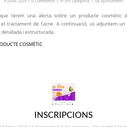
/
/
/
9 juliol 2025
0 Comments
in
Sin categoría
by
Ajuntament
ue tenim una alerta sobre un producte cosmètic d’ap
 el tractament de l’acne. A continuació, us adjuntem 
detallada i estructurada.
RODUCTE COSMÈTIC
INSCRIPCIONS
/
/
/