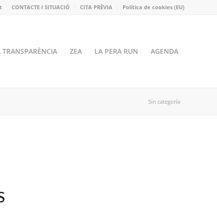
t
CONTACTE I SITUACIÓ
CITA PRÈVIA
Política de cookies (EU)
A TRANSPARÈNCIA
ZEA
LA PERA RUN
AGENDA
Sin categoría
S