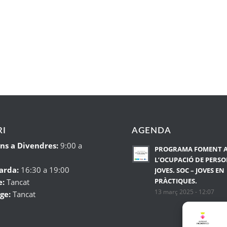
I
AGENDA
uns a Divendres:
9:00 a
PROGRAMA FOMENT 
L’OCUPACIÓ DE PERS
arda:
16:30 a 19:00
JOVES. SOC – JOVES EN
PRÀCTIQUES.
e:
Tancat
13 març 2025 - 12:07
ge:
Tancat