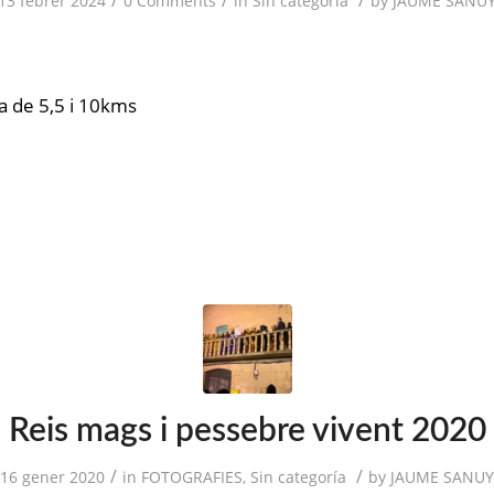
13 febrer 2024
0 Comments
in
Sin categoría
by
JAUME SANU
ta de 5,5 i 10kms
Reis mags i pessebre vivent 2020
/
/
16 gener 2020
in
FOTOGRAFIES
,
Sin categoría
by
JAUME SANUY