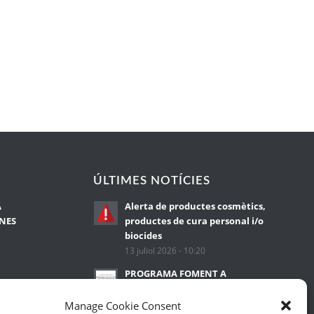
ÚLTIMES NOTÍCIES
A
Alerta de productes cosmètics,
ONES
productes de cura personal i/o
biocides
13 juliol 2026 - 10:20
PROGRAMA FOMENT A
L’OCUPACIÓ DE PERSONES
JOVES. JOVES EN PRÀCTIQUES
Manage Cookie Consent