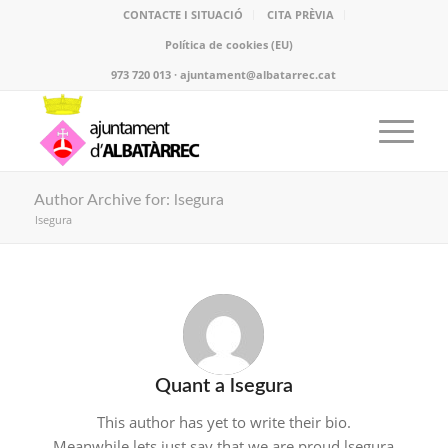
CONTACTE I SITUACIÓ
CITA PRÈVIA
Política de cookies (EU)
973 720 013 · ajuntament@albatarrec.cat
Author Archive for: lsegura
lsegura
Quant a
lsegura
This author has yet to write their bio.
Meanwhile lets just say that we are proud
lsegura